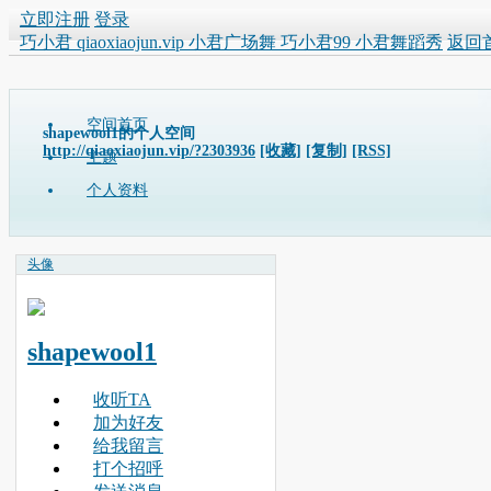
立即注册
登录
巧小君 qiaoxiaojun.vip 小君广场舞 巧小君99 小君舞蹈秀
返回
空间首页
shapewool1的个人空间
http://qiaoxiaojun.vip/?2303936
[收藏]
[复制]
[RSS]
主题
个人资料
头像
shapewool1
收听TA
加为好友
给我留言
打个招呼