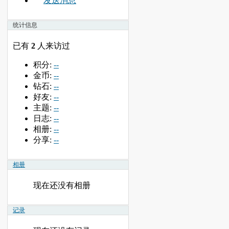
发送消息
统计信息
已有
2
人来访过
积分:
--
金币:
--
钻石:
--
好友:
--
主题:
--
日志:
--
相册:
--
分享:
--
相册
现在还没有相册
记录