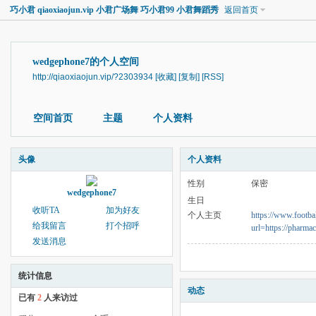
巧小君 qiaoxiaojun.vip 小君广场舞 巧小君99 小君舞蹈秀
返回首页
wedgephone7的个人空间
http://qiaoxiaojun.vip/?2303934
[收藏]
[复制]
[RSS]
空间首页
主题
个人资料
头像
个人资料
性别
保密
wedgephone7
生日
收听TA
加为好友
个人主页
https://www.footba
给我留言
打个招呼
url=https://pharma
发送消息
统计信息
动态
已有
2
人来访过