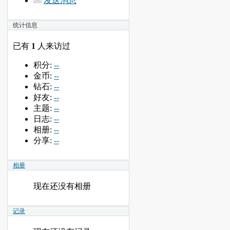
发送消息
统计信息
已有
1
人来访过
积分:
--
金币:
--
钻石:
--
好友:
--
主题:
--
日志:
--
相册:
--
分享:
--
相册
现在还没有相册
记录