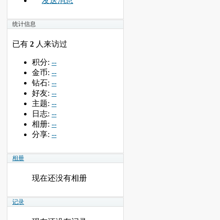
发送消息
统计信息
已有
2
人来访过
积分:
--
金币:
--
钻石:
--
好友:
--
主题:
--
日志:
--
相册:
--
分享:
--
相册
现在还没有相册
记录