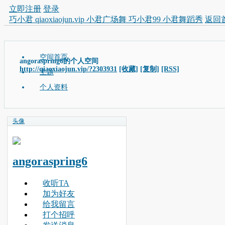
立即注册
登录
巧小君 qiaoxiaojun.vip 小君广场舞 巧小君99 小君舞蹈秀
返回
空间首页
angoraspring6的个人空间
http://qiaoxiaojun.vip/?2303931
[收藏]
[复制]
[RSS]
主题
个人资料
头像
angoraspring6
收听TA
加为好友
给我留言
打个招呼