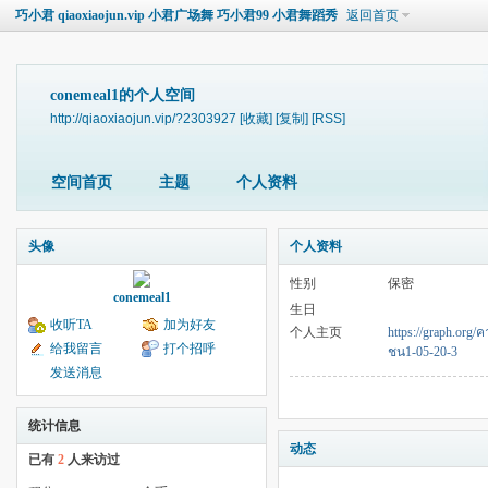
巧小君 qiaoxiaojun.vip 小君广场舞 巧小君99 小君舞蹈秀
返回首页
conemeal1的个人空间
http://qiaoxiaojun.vip/?2303927
[收藏]
[复制]
[RSS]
空间首页
主题
个人资料
头像
个人资料
性别
保密
conemeal1
生日
收听TA
加为好友
个人主页
https://graph.o
给我留言
打个招呼
ชน1-05-20-3
发送消息
统计信息
动态
已有
2
人来访过