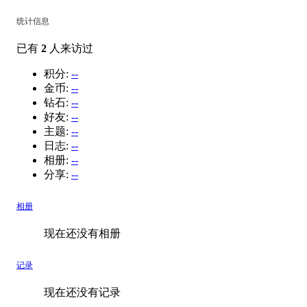
统计信息
已有
2
人来访过
积分:
--
金币:
--
钻石:
--
好友:
--
主题:
--
日志:
--
相册:
--
分享:
--
相册
现在还没有相册
记录
现在还没有记录