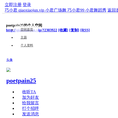
立即注册
登录
巧小君 qiaoxiaojun.vip 小君广场舞 巧小君99 小君舞蹈秀
返回
poetpain25的个人空间
空间首页
http://qiaoxiaojun.vip/?2303922
[收藏]
[复制]
[RSS]
主题
个人资料
头像
poetpain25
收听TA
加为好友
给我留言
打个招呼
发送消息