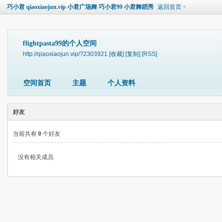
巧小君 qiaoxiaojun.vip 小君广场舞 巧小君99 小君舞蹈秀
返回首页
flightpasta99的个人空间
http://qiaoxiaojun.vip/?2303921
[收藏]
[复制]
[RSS]
空间首页
主题
个人资料
好友
当前共有
0
个好友
没有相关成员