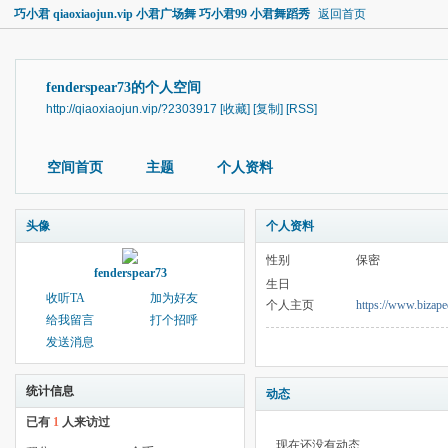
巧小君 qiaoxiaojun.vip 小君广场舞 巧小君99 小君舞蹈秀
返回首页
fenderspear73的个人空间
http://qiaoxiaojun.vip/?2303917
[收藏]
[复制]
[RSS]
空间首页
主题
个人资料
头像
个人资料
性别
保密
fenderspear73
生日
收听TA
加为好友
个人主页
https://www.bizape
给我留言
打个招呼
发送消息
统计信息
动态
已有
1
人来访过
现在还没有动态