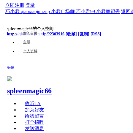
立即注册
登录
巧小君 qiaoxiaojun.vip 小君广场舞 巧小君99 小君舞蹈秀
返回
spleenmagic66的个人空间
空间首页
http://qiaoxiaojun.vip/?2303916
[收藏]
[复制]
[RSS]
主题
个人资料
头像
spleenmagic66
收听TA
加为好友
给我留言
打个招呼
发送消息