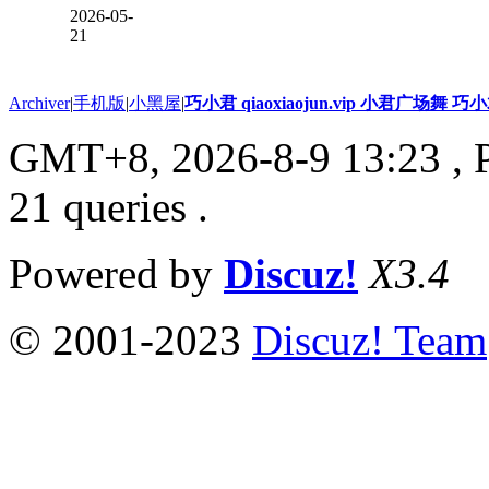
2026-05-
21
Archiver
|
手机版
|
小黑屋
|
巧小君 qiaoxiaojun.vip 小君广场舞 
GMT+8, 2026-8-9 13:23
, 
21 queries .
Powered by
Discuz!
X3.4
© 2001-2023
Discuz! Team