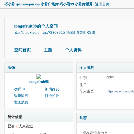
巧小君 qiaoxiaojun.vip 小君广场舞 巧小君99 小君舞蹈秀
返回首页
congafruit98的个人空间
http://qiaoxiaojun.vip/?2303915
[收藏]
[复制]
[RSS]
空间首页
主题
个人资料
头像
个人资料
性别
保密
congafruit98
生日
收听TA
加为好友
个人主页
https://atavi.com/s
给我留言
打个招呼
发送消息
统计信息
动态
已有
2
人来访过
现在还没有动态