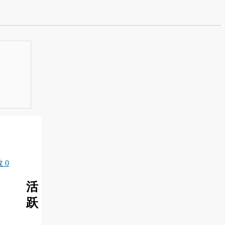
 0
活
跃