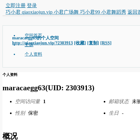
立即注册
登录
巧小君 qiaoxiaojun.vip 小君广场舞 巧小君99 小君舞蹈秀
返回
空间首页
maracaegg63的个人空间
http://qiaoxiaojun.vip/?2303913
[收藏]
[复制]
[RSS]
主题
个人资料
个人资料
maracaegg63
(UID: 2303913)
空间访问量
1
邮箱状态
未
性别
保密
生日
-
概况