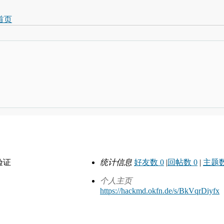
首页
验证
统计信息
好友数 0
|
回帖数 0
|
主题数
个人主页
https://hackmd.okfn.de/s/BkVqrDiyfx