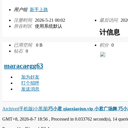
用户组
新手上路
注册时间
2026-5-21 00:02
最后访问
202
所在时区
使用系统默认
计信息
已用空间
0 B
积分
0
钻石
0
maracaegg63
加为好友
打个招呼
发送消息
Archiver
|
手机版
|
小黑屋
|
巧小君 qiaoxiaojun.vip 小君广场舞 
GMT+8, 2026-8-7 18:56
, Processed in 0.033762 second(s), 14 querie