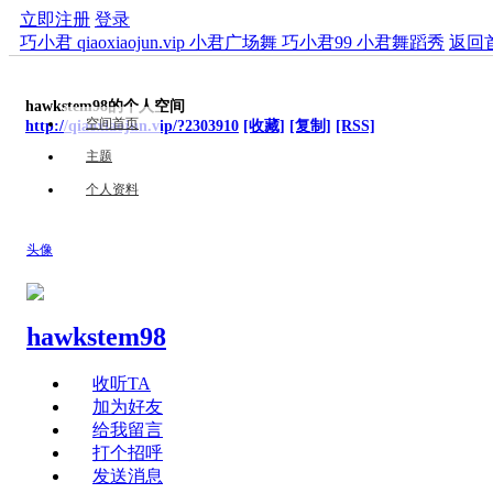
立即注册
登录
巧小君 qiaoxiaojun.vip 小君广场舞 巧小君99 小君舞蹈秀
返回
hawkstem98的个人空间
空间首页
http://qiaoxiaojun.vip/?2303910
[收藏]
[复制]
[RSS]
主题
个人资料
头像
hawkstem98
收听TA
加为好友
给我留言
打个招呼
发送消息