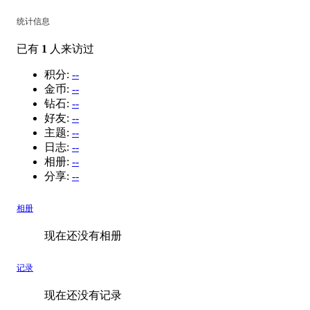
统计信息
已有
1
人来访过
积分:
--
金币:
--
钻石:
--
好友:
--
主题:
--
日志:
--
相册:
--
分享:
--
相册
现在还没有相册
记录
现在还没有记录