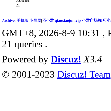
2026-05-
21
Archiver
|
手机版
|
小黑屋
|
巧小君 qiaoxiaojun.vip 小君广场舞 
GMT+8, 2026-8-9 10:31
, 
21 queries .
Powered by
Discuz!
X3.4
© 2001-2023
Discuz! Team