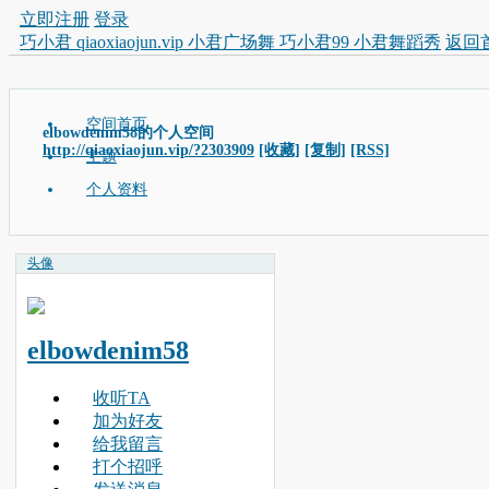
立即注册
登录
巧小君 qiaoxiaojun.vip 小君广场舞 巧小君99 小君舞蹈秀
返回
空间首页
elbowdenim58的个人空间
http://qiaoxiaojun.vip/?2303909
[收藏]
[复制]
[RSS]
主题
个人资料
头像
elbowdenim58
收听TA
加为好友
给我留言
打个招呼