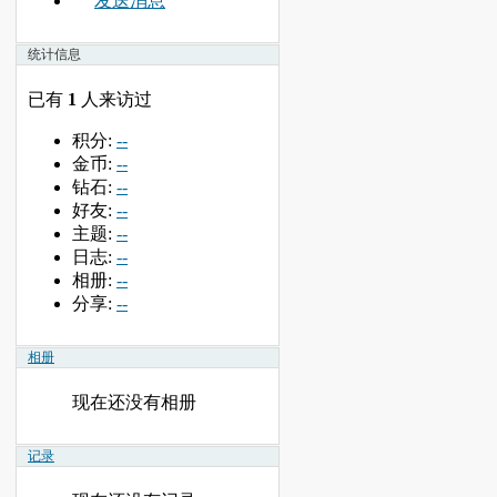
发送消息
统计信息
已有
1
人来访过
积分:
--
金币:
--
钻石:
--
好友:
--
主题:
--
日志:
--
相册:
--
分享:
--
相册
现在还没有相册
记录