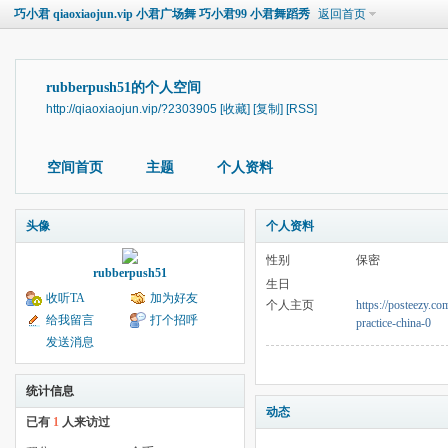
巧小君 qiaoxiaojun.vip 小君广场舞 巧小君99 小君舞蹈秀
返回首页
rubberpush51的个人空间
http://qiaoxiaojun.vip/?2303905
[收藏]
[复制]
[RSS]
空间首页
主题
个人资料
头像
个人资料
性别
保密
rubberpush51
生日
收听TA
加为好友
个人主页
https://posteezy.c
给我留言
打个招呼
practice-china-0
发送消息
统计信息
动态
已有
1
人来访过