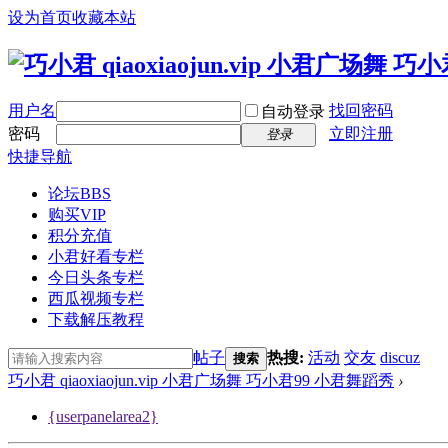
设为首页
收藏本站
用户名
找回密码
自动登录
密码
立即注册
登录
快捷导航
论坛
BBS
购买VIP
积分充值
小君好看专栏
今日头条专栏
西瓜视频专栏
下载解压教程
帖子
热搜:
活动
交友
discuz
搜索
巧小君 qiaoxiaojun.vip 小君广场舞 巧小君99 小君舞蹈秀
›
{userpanelarea2}