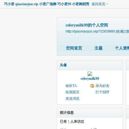
巧小君 qiaoxiaojun.vip 小君广场舞 巧小君99 小君舞蹈秀
返回首页
celerymilk99的个人空间
http://qiaoxiaojun.vip/?2303880
[收藏]
[
空间首页
主题
个人资
头像
celerymilk99
收听TA
加为好友
给我留言
打个招呼
发送消息
统计信息
已有
1
人来访过