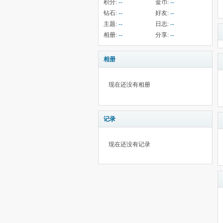
积分:
--
金币:
--
钻石:
--
好友:
--
主题:
--
日志:
--
相册:
--
分享:
--
相册
现在还没有相册
记录
现在还没有记录