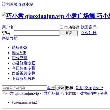
设为首页
收藏本站
用户名
找回密码
自动登录
密码
立即注册
登录
快捷导航
论坛
BBS
购买VIP
积分充值
小君好看专栏
今日头条专栏
西瓜视频专栏
下载解压教程
帖子
热搜:
活动
交友
discuz
搜索
巧小君 qiaoxiaojun.vip 小君广场舞 巧小君99 小君舞蹈秀
›
分享
{userpanelarea2}