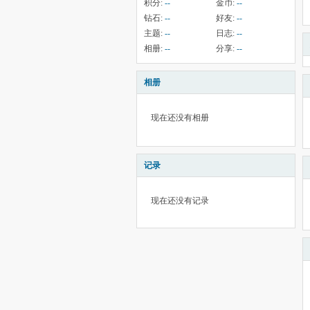
积分:
--
金币:
--
钻石:
--
好友:
--
主题:
--
日志:
--
相册:
--
分享:
--
相册
现在还没有相册
记录
现在还没有记录