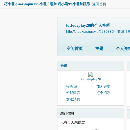
巧小君 qiaoxiaojun.vip 小君广场舞 巧小君99 小君舞蹈秀
返回首页
lottodeplay28的个人空间
http://qiaoxiaojun.vip/?2303864
[收藏]
[
空间首页
主题
个人资
头像
lottodeplay28
收听TA
加为好友
给我留言
打个招呼
发送消息
统计信息
已有
1
人来访过