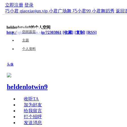
立即注册
登录
巧小君 qiaoxiaojun.vip 小君广场舞 巧小君99 小君舞蹈秀
返回
heldenlotwin9的个人空间
空间首页
http://qiaoxiaojun.vip/?2303861
[收藏]
[复制]
[RSS]
主题
个人资料
头像
heldenlotwin9
收听TA
加为好友
给我留言
打个招呼
发送消息