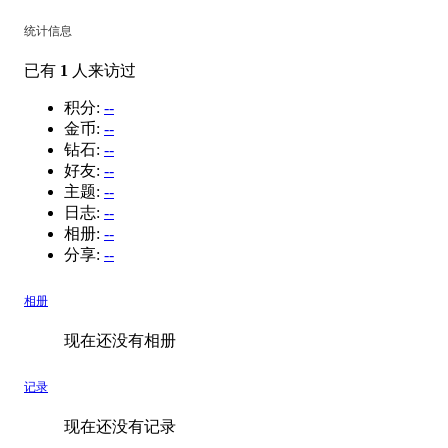
统计信息
已有
1
人来访过
积分:
--
金币:
--
钻石:
--
好友:
--
主题:
--
日志:
--
相册:
--
分享:
--
相册
现在还没有相册
记录
现在还没有记录