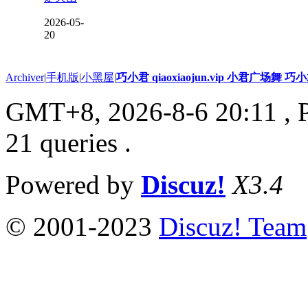
2026-05-
20
Archiver
|
手机版
|
小黑屋
|
巧小君 qiaoxiaojun.vip 小君广场舞 
GMT+8, 2026-8-6 20:11
, 
21 queries .
Powered by
Discuz!
X3.4
© 2001-2023
Discuz! Team