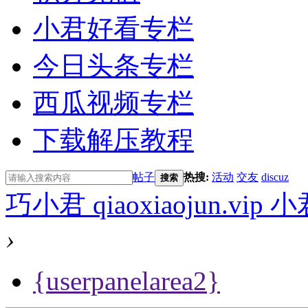
小君好看专栏
今日头条专栏
西瓜视频专栏
下载解压教程
帖子
热搜:
活动
交友
discuz
搜索
巧小君 qiaoxiaojun.v
›
{userpanelarea2}