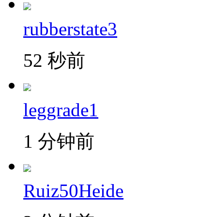
rubberstate3
52 秒前
leggrade1
1 分钟前
Ruiz50Heide