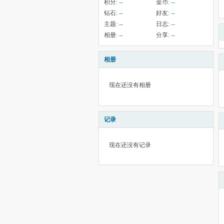
积分:
--
金币:
--
钻石:
--
好友:
--
主题:
--
日志:
--
相册:
--
分享:
--
相册
现在还没有相册
记录
现在还没有记录