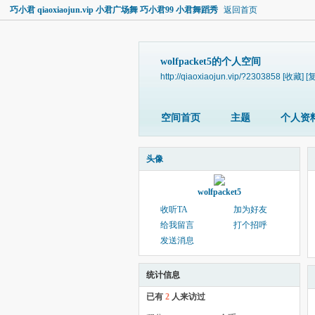
巧小君 qiaoxiaojun.vip 小君广场舞 巧小君99 小君舞蹈秀
返回首页
wolfpacket5的个人空间
http://qiaoxiaojun.vip/?2303858
[收藏]
[
空间首页
主题
个人资
头像
wolfpacket5
收听TA
加为好友
给我留言
打个招呼
发送消息
统计信息
已有
2
人来访过