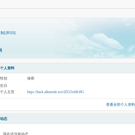
复制]
[RSS]
料
个人资料
性别
保密
生日
个人主页
https://hack.allmende.io/s/lZGOohKi9G
查看全部个人资料
动态
现在还没有动态