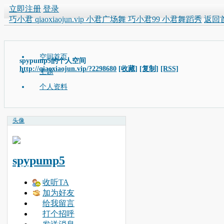
立即注册
登录
巧小君 qiaoxiaojun.vip 小君广场舞 巧小君99 小君舞蹈秀
返回
空间首页
spypump5的个人空间
http://qiaoxiaojun.vip/?2298680
[收藏]
[复制]
[RSS]
主题
个人资料
头像
spypump5
收听TA
加为好友
给我留言
打个招呼