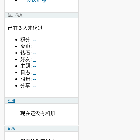
发送消息
统计信息
已有
3
人来访过
积分:
--
金币:
--
钻石:
--
好友:
--
主题:
--
日志:
--
相册:
--
分享:
--
相册
现在还没有相册
记录