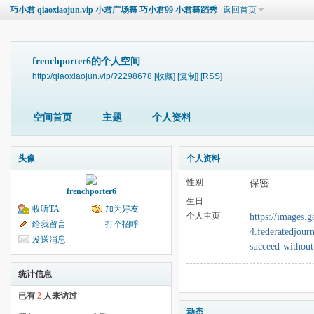
巧小君 qiaoxiaojun.vip 小君广场舞 巧小君99 小君舞蹈秀
返回首页
frenchporter6的个人空间
http://qiaoxiaojun.vip/?2298678
[收藏]
[复制]
[RSS]
空间首页
主题
个人资料
头像
个人资料
性别
保密
frenchporter6
生日
收听TA
加为好友
个人主页
https://images.g
给我留言
打个招呼
4.federatedjour
发送消息
succeed-without
统计信息
已有
2
人来访过
动态