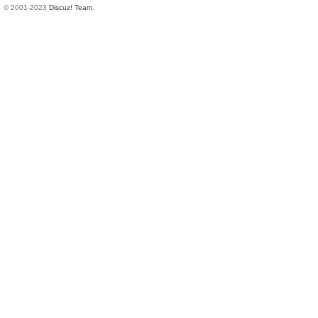
© 2001-2023
Discuz! Team
.