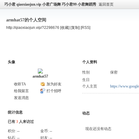
巧小君 qiaoxiaojun.vip 小君广场舞 巧小君99 小君舞蹈秀
返回首页
armhat57的个人空间
http://qiaoxiaojun.vip/?2298676
[收藏]
[复制]
[RSS]
空间首页
主题
个人资料
头像
个人资料
性别
保密
armhat57
生日
收听TA
加为好友
个人主页
https://www.google
给我留言
打个招呼
发送消息
统计信息
动态
已有
3
人来访过
现在还没有动态
积分:
--
金币:
--
钻石:
--
好友:
--