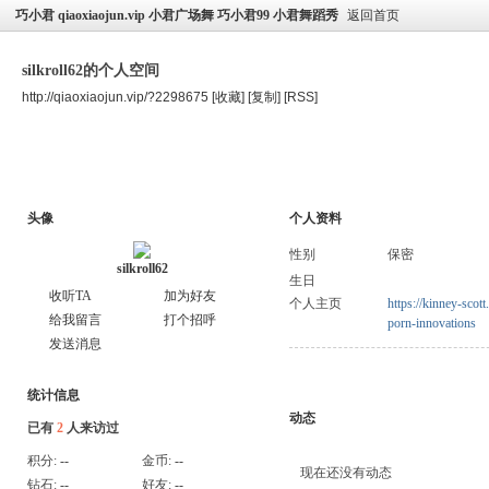
巧小君 qiaoxiaojun.vip 小君广场舞 巧小君99 小君舞蹈秀
返回首页
silkroll62的个人空间
http://qiaoxiaojun.vip/?2298675
[收藏]
[复制]
[RSS]
空间首页
主题
个人资料
头像
个人资料
性别
保密
silkroll62
生日
收听TA
加为好友
个人主页
https://kinney-scot
给我留言
打个招呼
porn-innovations
发送消息
统计信息
动态
已有
2
人来访过
积分:
--
金币:
--
现在还没有动态
钻石:
--
好友:
--