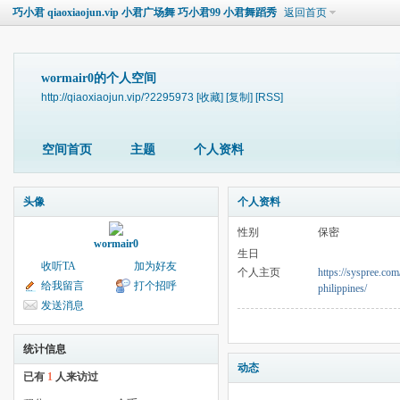
巧小君 qiaoxiaojun.vip 小君广场舞 巧小君99 小君舞蹈秀
返回首页
wormair0的个人空间
http://qiaoxiaojun.vip/?2295973
[收藏]
[复制]
[RSS]
空间首页
主题
个人资料
头像
个人资料
性别
保密
wormair0
生日
收听TA
加为好友
个人主页
https://syspree.com
给我留言
打个招呼
philippines/
发送消息
统计信息
动态
已有
1
人来访过