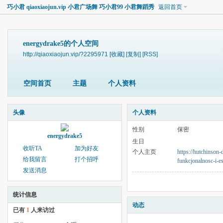
巧小君 qiaoxiaojun.vip 小君广场舞 巧小君99 小君舞蹈秀
返回首页
energydrake5的个人空间
http://qiaoxiaojun.vip/?2295971
[收藏]
[复制]
[RSS]
空间首页
主题
个人资料
头像
个人资料
性别
保密
energydrake5
生日
收听TA
加为好友
个人主页
https://hutchinson
给我留言
打个招呼
funkcjonalnosc-i-es
发送消息
统计信息
动态
已有
1
人来访过