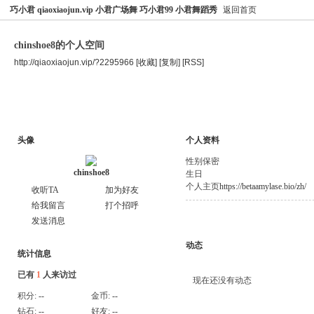
巧小君 qiaoxiaojun.vip 小君广场舞 巧小君99 小君舞蹈秀
返回首页
chinshoe8的个人空间
http://qiaoxiaojun.vip/?2295966
[收藏]
[复制]
[RSS]
空间首页
主题
个人资料
头像
个人资料
性别
保密
chinshoe8
生日
个人主页
https://betaamylase.bio/zh/
收听TA
加为好友
给我留言
打个招呼
发送消息
动态
统计信息
已有
1
人来访过
现在还没有动态
积分:
--
金币:
--
钻石:
--
好友:
--