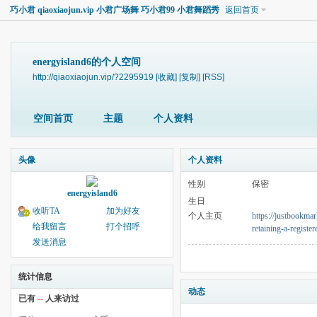
巧小君 qiaoxiaojun.vip 小君广场舞 巧小君99 小君舞蹈秀
返回首页
energyisland6的个人空间
http://qiaoxiaojun.vip/?2295919
[收藏]
[复制]
[RSS]
空间首页
主题
个人资料
头像
个人资料
性别
保密
energyisland6
生日
收听TA
加为好友
个人主页
https://justbookmar
给我留言
打个招呼
retaining-a-registe
发送消息
统计信息
动态
已有
--
人来访过