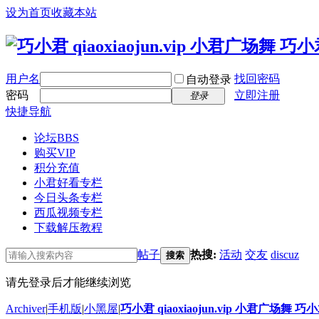
设为首页
收藏本站
用户名
找回密码
自动登录
密码
立即注册
登录
快捷导航
论坛
BBS
购买VIP
积分充值
小君好看专栏
今日头条专栏
西瓜视频专栏
下载解压教程
帖子
热搜:
活动
交友
discuz
搜索
请先登录后才能继续浏览
Archiver
|
手机版
|
小黑屋
|
巧小君 qiaoxiaojun.vip 小君广场舞 