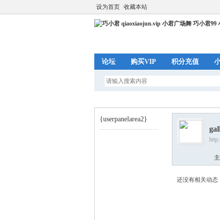
设为首页
收藏本站
论坛
购买VIP
积分充值
{userpanelarea2}
gal
http
巧
›
主
还没有相关动态