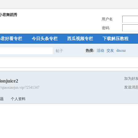
用户名
密码
小君好看专栏
今日头条专栏
西瓜视频专栏
下载解压教程
热搜:
活动
交友
discuz
帖子
搜
加为好
lonjuice2
索
发送消
://qiaoxiaojun.vip/?2541347
题
个人资料