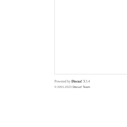
小
君
Powered by
Discuz!
X3.4
© 2001-2023
Discuz! Team
.
qia