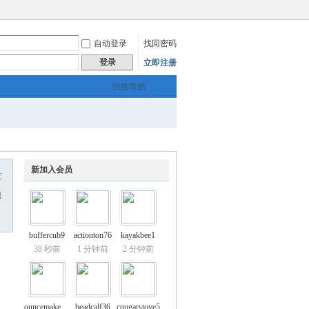
自动登录
找回密码
登录
立即注册
快捷导航
新加入会员
友
息
buffercub9
actionton76
kayakbee1
38 秒前
1 分钟前
2 分钟前
ouncemakeup54
beadcalf36
cougarstove5