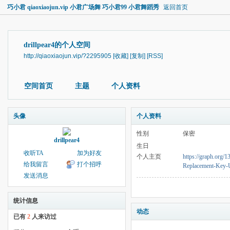
巧小君 qiaoxiaojun.vip 小君广场舞 巧小君99 小君舞蹈秀
返回首页
drillpear4的个人空间
http://qiaoxiaojun.vip/?2295905
[收藏]
[复制]
[RSS]
空间首页
主题
个人资料
头像
个人资料
性别
保密
drillpear4
生日
收听TA
加为好友
个人主页
https://graph.org
给我留言
打个招呼
Replacement-Key-
发送消息
统计信息
动态
已有
2
人来访过