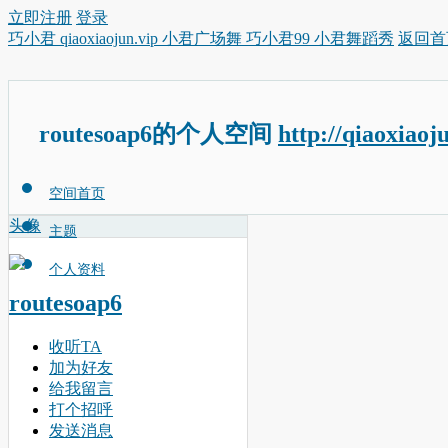
立即注册
登录
巧小君 qiaoxiaojun.vip 小君广场舞 巧小君99 小君舞蹈秀
返回首
routesoap6的个人空间
http://qiaoxiaoj
空间首页
头像
主题
个人资料
routesoap6
收听TA
加为好友
给我留言
打个招呼
发送消息