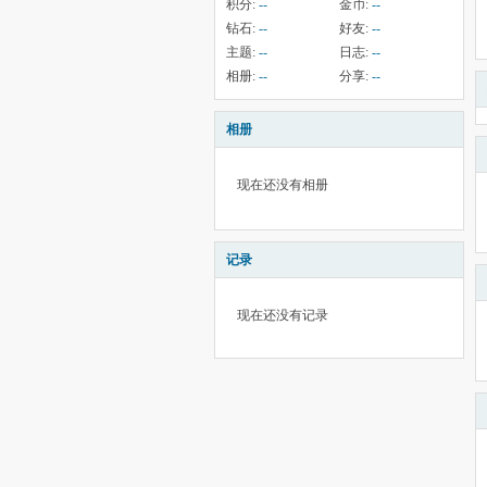
积分:
--
金币:
--
钻石:
--
好友:
--
主题:
--
日志:
--
相册:
--
分享:
--
相册
现在还没有相册
记录
现在还没有记录