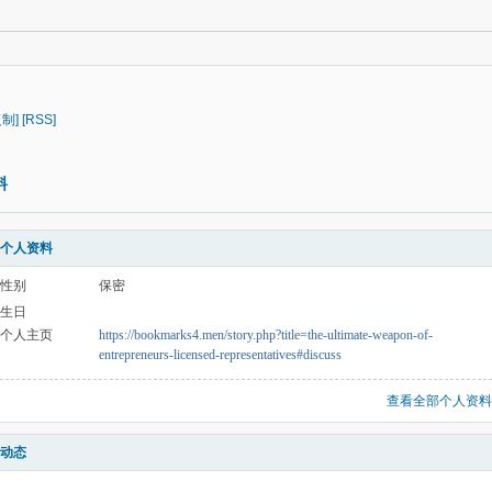
复制]
[RSS]
料
个人资料
性别
保密
生日
个人主页
https://bookmarks4.men/story.php?title=the-ultimate-weapon-of-
entrepreneurs-licensed-representatives#discuss
查看全部个人资料
动态