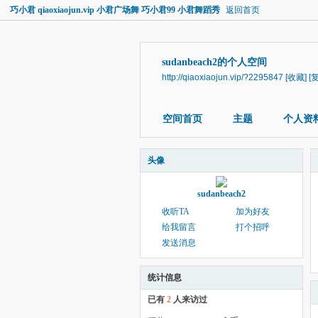
巧小君 qiaoxiaojun.vip 小君广场舞 巧小君99 小君舞蹈秀
返回首页
sudanbeach2的个人空间
http://qiaoxiaojun.vip/?2295847
[收藏]
[
空间首页
主题
个人资
头像
sudanbeach2
收听TA
加为好友
给我留言
打个招呼
发送消息
统计信息
已有
2
人来访过