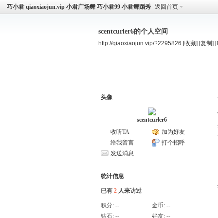
巧小君 qiaoxiaojun.vip 小君广场舞 巧小君99 小君舞蹈秀
返回首页
scentcurler6的个人空间
http://qiaoxiaojun.vip/?2295826
[收藏]
[复制]
空间首页
主题
个人资料
头像
scentcurler6
收听TA
加为好友
给我留言
打个招呼
发送消息
统计信息
已有
2
人来访过
积分:
--
金币:
--
钻石:
--
好友:
--