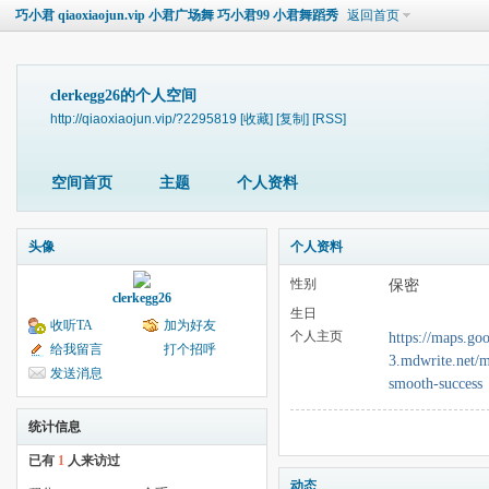
巧小君 qiaoxiaojun.vip 小君广场舞 巧小君99 小君舞蹈秀
返回首页
clerkegg26的个人空间
http://qiaoxiaojun.vip/?2295819
[收藏]
[复制]
[RSS]
空间首页
主题
个人资料
头像
个人资料
性别
保密
clerkegg26
生日
收听TA
加为好友
个人主页
https://maps.go
给我留言
打个招呼
3.mdwrite.net/m
发送消息
smooth-success
统计信息
已有
1
人来访过
动态