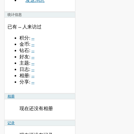
发送消息
统计信息
已有
--
人来访过
积分:
--
金币:
--
钻石:
--
好友:
--
主题:
--
日志:
--
相册:
--
分享:
--
相册
现在还没有相册
记录