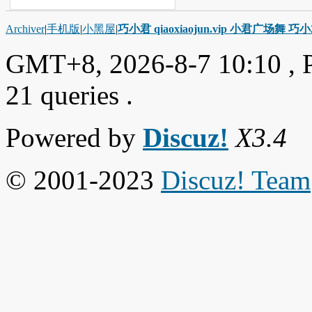
Archiver
|
手机版
|
小黑屋
|
巧小君 qiaoxiaojun.vip 小君广场舞 
GMT+8, 2026-8-7 10:10
, 
21 queries .
Powered by
Discuz!
X3.4
© 2001-2023
Discuz! Team