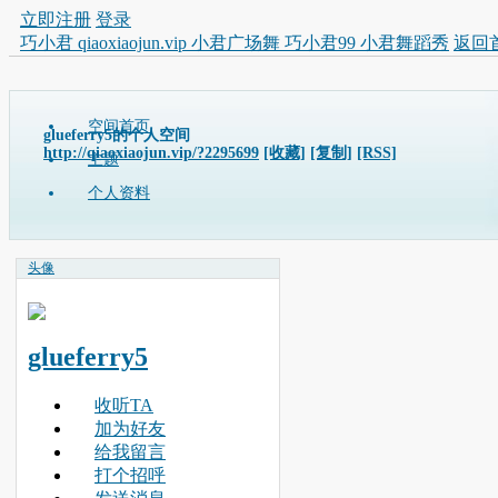
立即注册
登录
巧小君 qiaoxiaojun.vip 小君广场舞 巧小君99 小君舞蹈秀
返回
空间首页
glueferry5的个人空间
http://qiaoxiaojun.vip/?2295699
[收藏]
[复制]
[RSS]
主题
个人资料
头像
glueferry5
收听TA
加为好友
给我留言
打个招呼