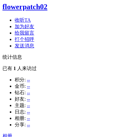
flowerpatch02
收听TA
加为好友
给我留言
打个招呼
发送消息
统计信息
已有
1
人来访过
积分:
--
金币:
--
钻石:
--
好友:
--
主题:
--
日志:
--
相册:
--
分享:
--
相册