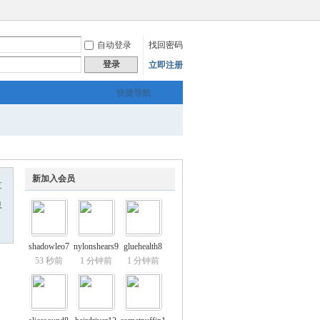
自动登录
找回密码
登录
立即注册
快捷导航
新加入会员
友
息
shadowleo7
nylonshears9
gluehealth8
53 秒前
1 分钟前
1 分钟前