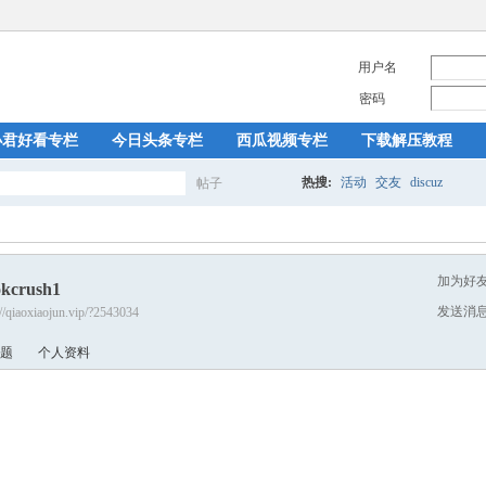
用户名
密码
小君好看专栏
今日头条专栏
西瓜视频专栏
下载解压教程
热搜:
活动
交友
discuz
帖子
搜
加为好
okcrush1
索
发送消
://qiaoxiaojun.vip/?2543034
题
个人资料