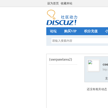
设为首页
收藏本站
论坛
购买VIP
积分充值
{userpanelarea2}
co
http
巧
›
主
还没有相关动态