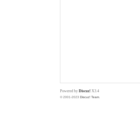
小
君
Powered by
Discuz!
X3.4
© 2001-2023
Discuz! Team
.
qia