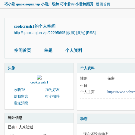
巧小君 qiaoxiaojun.vip 小君广场舞 巧小君99 小君舞蹈秀
返回首页
cookcrush1的个人空间
http://qiaoxiaojun.vip/?2295695
[收藏]
[复制]
[RSS]
空间首页
主题
个人资料
头像
个人资料
性别
保密
cookcrush1
生日
收听TA
加为好友
个人主页
https://www.holycr
给我留言
打个招呼
发送消息
统计信息
动态
已有
1
人来访过
现在还没有动态