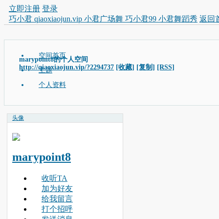
立即注册
登录
巧小君 qiaoxiaojun.vip 小君广场舞 巧小君99 小君舞蹈秀
返回
空间首页
marypoint8的个人空间
http://qiaoxiaojun.vip/?2294737
[收藏]
[复制]
[RSS]
主题
个人资料
头像
marypoint8
收听TA
加为好友
给我留言
打个招呼