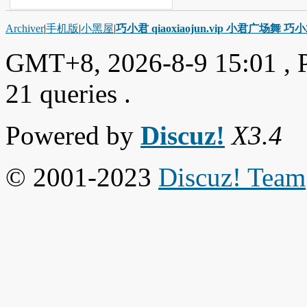
Archiver
|
手机版
|
小黑屋
|
巧小君 qiaoxiaojun.vip 小君广场舞 
GMT+8, 2026-8-9 15:01
, 
21 queries .
Powered by
Discuz!
X3.4
© 2001-2023
Discuz! Team