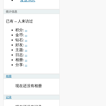
发送消息
统计信息
已有
--
人来访过
积分:
--
金币:
--
钻石:
--
好友:
--
主题:
--
日志:
--
相册:
--
分享:
--
相册
现在还没有相册
记录