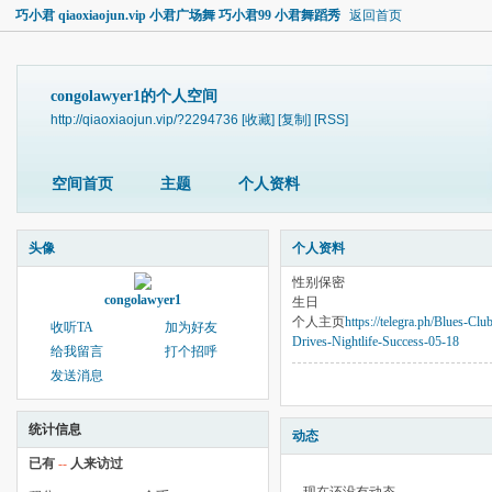
巧小君 qiaoxiaojun.vip 小君广场舞 巧小君99 小君舞蹈秀
返回首页
congolawyer1的个人空间
http://qiaoxiaojun.vip/?2294736
[收藏]
[复制]
[RSS]
空间首页
主题
个人资料
头像
个人资料
性别
保密
congolawyer1
生日
个人主页
https://telegra.ph/Blues-C
收听TA
加为好友
Drives-Nightlife-Success-05-18
给我留言
打个招呼
发送消息
统计信息
动态
已有
--
人来访过