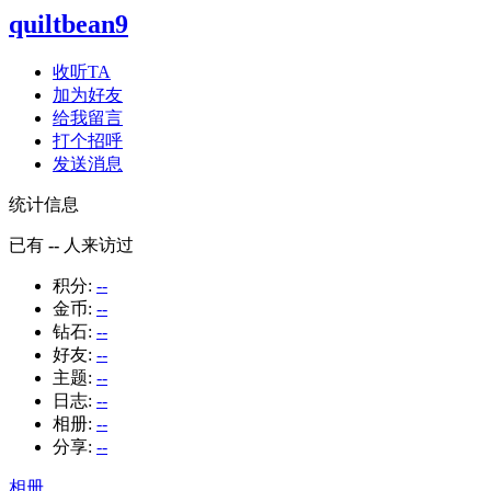
quiltbean9
收听TA
加为好友
给我留言
打个招呼
发送消息
统计信息
已有
--
人来访过
积分:
--
金币:
--
钻石:
--
好友:
--
主题:
--
日志:
--
相册:
--
分享:
--
相册