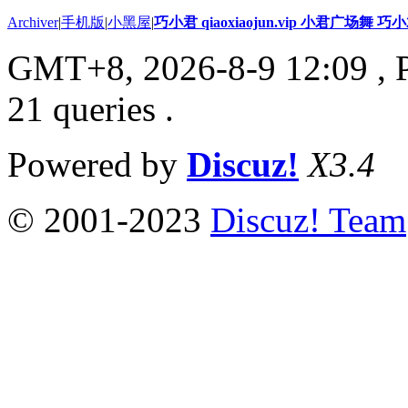
Archiver
|
手机版
|
小黑屋
|
巧小君 qiaoxiaojun.vip 小君广场舞 
GMT+8, 2026-8-9 12:09
, 
21 queries .
Powered by
Discuz!
X3.4
© 2001-2023
Discuz! Team