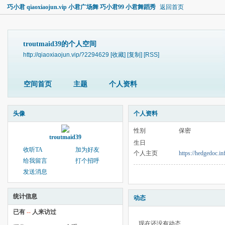
巧小君 qiaoxiaojun.vip 小君广场舞 巧小君99 小君舞蹈秀
返回首页
troutmaid39的个人空间
http://qiaoxiaojun.vip/?2294629
[收藏]
[复制]
[RSS]
空间首页
主题
个人资料
头像
个人资料
性别
保密
troutmaid39
生日
收听TA
加为好友
个人主页
https://hedgedoc.
给我留言
打个招呼
发送消息
统计信息
动态
已有
--
人来访过
现在还没有动态