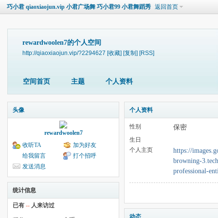
巧小君 qiaoxiaojun.vip 小君广场舞 巧小君99 小君舞蹈秀
返回首页
rewardwoolen7的个人空间
http://qiaoxiaojun.vip/?2294627
[收藏]
[复制]
[RSS]
空间首页
主题
个人资料
头像
个人资料
性别
保密
rewardwoolen7
生日
收听TA
加为好友
个人主页
https://images.
给我留言
打个招呼
browning-3.tech
发送消息
professional-en
统计信息
已有
--
人来访过
动态