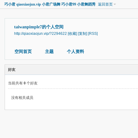
巧小君 qiaoxiaojun.vip 小君广场舞 巧小君99 小君舞蹈秀
返回首页
taiwanpimple7的个人空间
http://qiaoxiaojun.vip/?2294622
[收藏]
[复制]
[RSS]
空间首页
主题
个人资料
好友
当前共有
0
个好友
没有相关成员