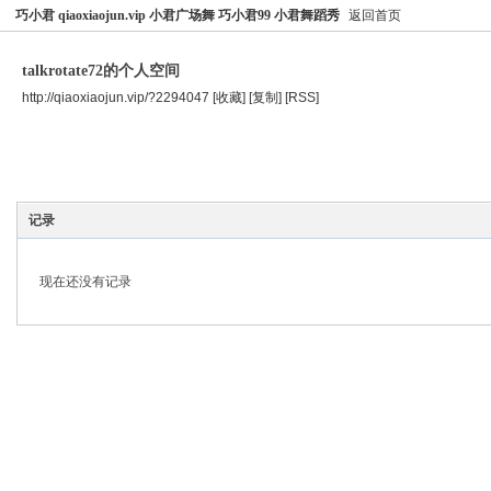
巧小君 qiaoxiaojun.vip 小君广场舞 巧小君99 小君舞蹈秀
返回首页
talkrotate72的个人空间
http://qiaoxiaojun.vip/?2294047
[收藏]
[复制]
[RSS]
空间首页
主题
个人资料
记录
现在还没有记录