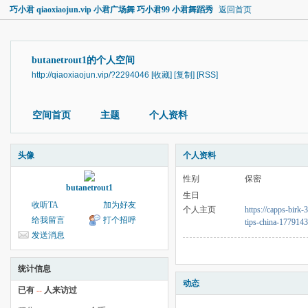
巧小君 qiaoxiaojun.vip 小君广场舞 巧小君99 小君舞蹈秀
返回首页
butanetrout1的个人空间
http://qiaoxiaojun.vip/?2294046
[收藏]
[复制]
[RSS]
空间首页
主题
个人资料
头像
个人资料
性别
保密
butanetrout1
生日
收听TA
加为好友
个人主页
https://capps-birk-
给我留言
打个招呼
tips-china-177914
发送消息
统计信息
动态
已有
--
人来访过