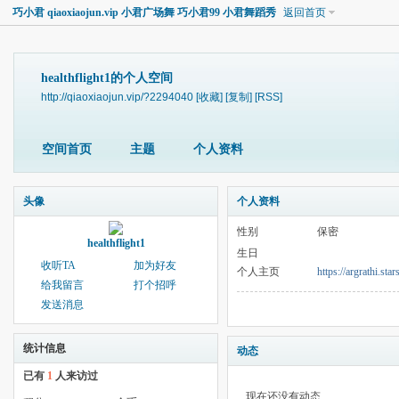
巧小君 qiaoxiaojun.vip 小君广场舞 巧小君99 小君舞蹈秀
返回首页
healthflight1的个人空间
http://qiaoxiaojun.vip/?2294040
[收藏]
[复制]
[RSS]
空间首页
主题
个人资料
头像
个人资料
性别
保密
healthflight1
生日
收听TA
加为好友
个人主页
https://argrathi.st
给我留言
打个招呼
发送消息
统计信息
动态
已有
1
人来访过
现在还没有动态