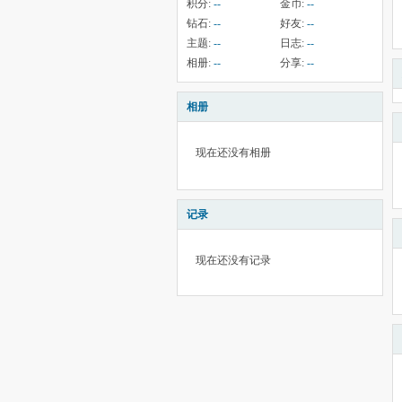
积分:
--
金币:
--
钻石:
--
好友:
--
主题:
--
日志:
--
相册:
--
分享:
--
相册
现在还没有相册
记录
现在还没有记录