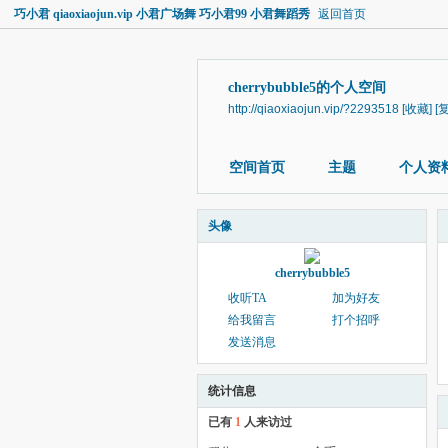
巧小君 qiaoxiaojun.vip 小君广场舞 巧小君99 小君舞蹈秀
返回首页
cherrybubble5的个人空间
http://qiaoxiaojun.vip/?2293518
[收藏]
[
空间首页
主题
个人资
头像
cherrybubble5
收听TA
加为好友
给我留言
打个招呼
发送消息
统计信息
已有
1
人来访过